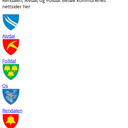
Rendalen, Alvdal, og Folldal. Besøk kommunenes
nettsider her:
Alvdal
Folldal
Os
Rendalen