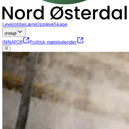
Leve
Jobbe
Lære
Oppleve
Skape
IPRNØ
INNAFOR
Politisk møtekalender