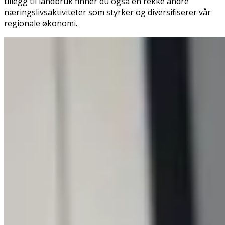
tillegg til landbruk finner du også en rekke andre
næringslivsaktiviteter som styrker og diversifiserer vår
regionale økonomi.