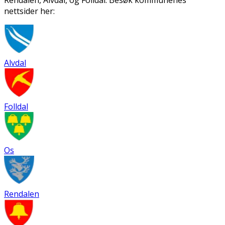
Rendalen, Alvdal, og Folldal. Besøk kommunenes
nettsider her:
Alvdal
Folldal
Os
Rendalen