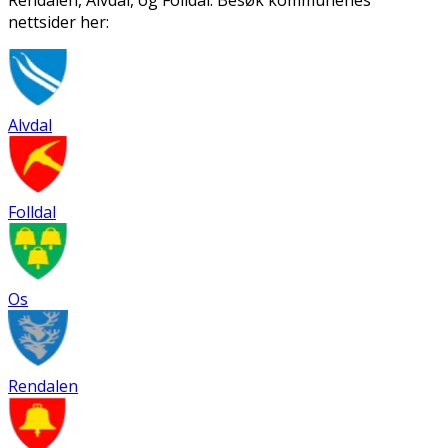
Rendalen, Alvdal, og Folldal. Besøk kommunenes
nettsider her:
Alvdal
Folldal
Os
Rendalen