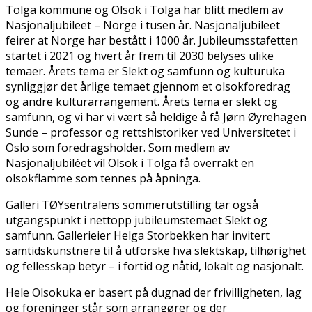
Tolga kommune og Olsok i Tolga har blitt medlem av
Nasjonaljubileet – Norge i tusen år. Nasjonaljubileet
feirer at Norge har bestått i 1000 år. Jubileumsstafetten
startet i 2021 og hvert år frem til 2030 belyses ulike
temaer. Årets tema er Slekt og samfunn og kulturuka
synliggjør det årlige temaet gjennom et olsokforedrag
og andre kulturarrangement. Årets tema er slekt og
samfunn, og vi har vi vært så heldige å få Jørn Øyrehagen
Sunde – professor og rettshistoriker ved Universitetet i
Oslo som foredragsholder. Som medlem av
Nasjonaljubiléet vil Olsok i Tolga få overrakt en
olsokflamme som tennes på åpninga.
Galleri TØYsentralens sommerutstilling tar også
utgangspunkt i nettopp jubileumstemaet Slekt og
samfunn. Gallerieier Helga Storbekken har invitert
samtidskunstnere til å utforske hva slektskap, tilhørighet
og fellesskap betyr – i fortid og nåtid, lokalt og nasjonalt.
Hele Olsokuka er basert på dugnad der frivilligheten, lag
og foreninger står som arrangører og der