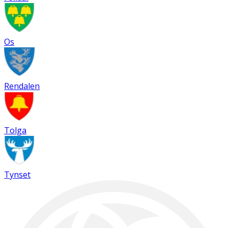
Os
Rendalen
Tolga
Tynset