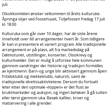
juli.
Olsokkomitéen ønsker velkommen til årets kulturuke.
Åpninga skjer ved Fossehuset, Toljefossen fredag 17 juli
kl. 18.00
Kulturuka som går over 10 dager, har de siste årene
inneholdt over 60 arrangementer hvert år. Som tidligere
år kan vi presentere et variert program. Alle tradisjonelle
arrangement er på plass, alt fra markedsdag på
Dølmotunet, utstillinger, konserter, Olsokrevy og
kulturkvelder. Det er mulig å utforske hele kommunen
gjennom vandringer der historie og tradisjon formidles
av kjentmenn. Barn-og unge blir aktivisert gjennom åpen
fritidsklubb og mekkeklubb, natursti, samt de
tradisjonelle idrettssaktivitetene. Dersom du fortsatt
leter etter den optimale «loppen» er det flust av
bruktmarkeder og auksjon, og ingen behøver å gå sulten
eller tørst gjennom uka. Besøk kaféer, kroer og
matservering i alle grender.