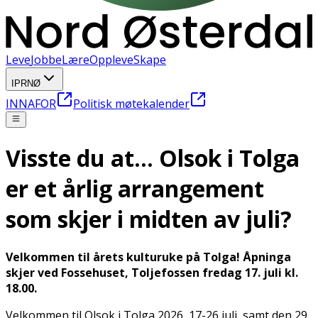
Leve
Jobbe
Lære
Oppleve
Skape
IPRNØ
INNAFOR
Politisk møtekalender
Visste du at... Olsok i Tolga
er et årlig arrangement
som skjer i midten av juli?
Velkommen til årets kulturuke på Tolga! Åpninga
skjer ved Fossehuset, Toljefossen fredag 17. juli kl.
18.00.
Velkommen til Olsok i Tolga 2026, 17-26 juli, samt den 29