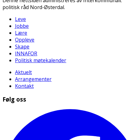
Denne nettsiden administreres av Interkommunalt
politisk råd Nord-Østerdal.
Leve
Jobbe
Lære
Oppleve
Skape
INNAFOR
Politisk møtekalender
Aktuelt
Arrangementer
Kontakt
Følg oss