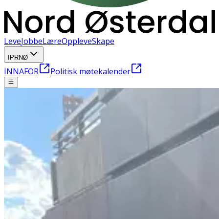
Leve
Jobbe
Lære
Oppleve
Skape
IPRNØ
INNAFOR
Politisk møtekalender