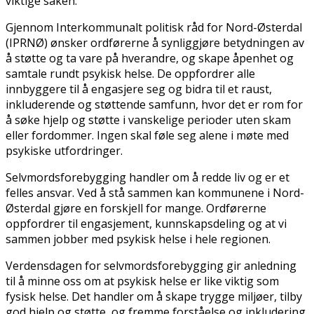
viktige saken.
Gjennom Interkommunalt politisk råd for Nord-Østerdal
(IPRNØ) ønsker ordførerne å synliggjøre betydningen av
å støtte og ta vare på hverandre, og skape åpenhet og
samtale rundt psykisk helse. De oppfordrer alle
innbyggere til å engasjere seg og bidra til et raust,
inkluderende og støttende samfunn, hvor det er rom for
å søke hjelp og støtte i vanskelige perioder uten skam
eller fordommer. Ingen skal føle seg alene i møte med
psykiske utfordringer.
Selvmordsforebygging handler om å redde liv og er et
felles ansvar. Ved å stå sammen kan kommunene i Nord-
Østerdal gjøre en forskjell for mange. Ordførerne
oppfordrer til engasjement, kunnskapsdeling og at vi
sammen jobber med psykisk helse i hele regionen.
Verdensdagen for selvmordsforebygging gir anledning
til å minne oss om at psykisk helse er like viktig som
fysisk helse. Det handler om å skape trygge miljøer, tilby
god hjelp og støtte, og fremme forståelse og inkludering.