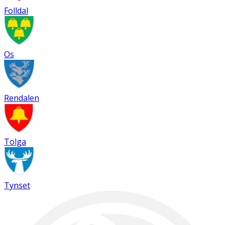
Folldal
Os
Rendalen
Tolga
Tynset